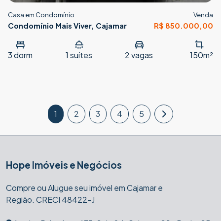
Casa em Condomínio
Venda
Condomínio Mais Viver, Cajamar
R$ 850.000,00
3
dorm
1
suítes
2
vagas
150m²
1
2
3
4
5
Hope Imóveis e Negócios
Compre ou Alugue seu imóvel em Cajamar e
Região. CRECI 48422-J