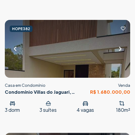
HOPE382
Casa em Condomínio
Venda
Condomínio Villas do Jaguari,
R$ 1.680.000,00
Santana de Parnaíba
3
dorm
3
suítes
4
vagas
180m²