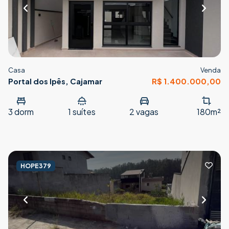
Casa
Venda
Portal dos Ipês, Cajamar
R$ 1.400.000,00
3
dorm
1
suítes
2
vagas
180m²
HOPE379