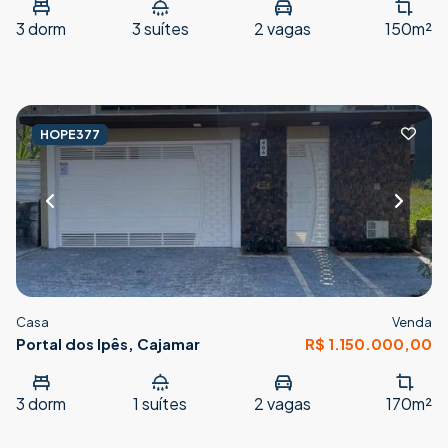
3
dorm
3
suítes
2
vagas
150m²
HOPE377
Casa
Venda
Portal dos Ipês, Cajamar
R$ 1.150.000,00
3
dorm
1
suítes
2
vagas
170m²