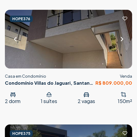
HOPE376
Casa em Condomínio
Venda
Condomínio Villas do Jaguari, Santana
R$ 809.000,00
de Parnaíba
2
dorm
1
suítes
2
vagas
150m²
HOPE375