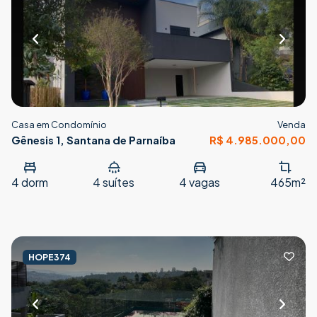
Casa em Condomínio
Venda
Gênesis 1, Santana de Parnaíba
R$ 4.985.000,00
4
dorm
4
suítes
4
vagas
465m²
HOPE374