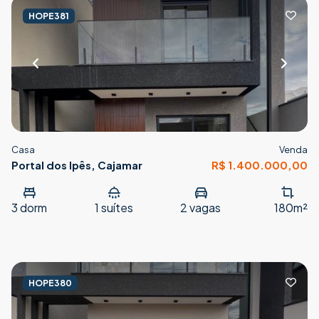
HOPE381
Casa
Venda
Portal dos Ipês, Cajamar
R$ 1.400.000,00
3
dorm
1
suítes
2
vagas
180m²
HOPE380