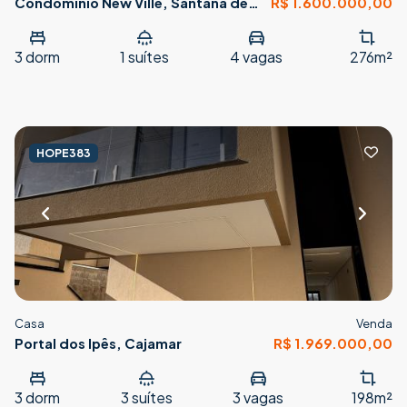
Condomínio New Ville, Santana de
R$ 1.600.000,00
Parnaíba
3
dorm
1
suítes
4
vagas
276m²
HOPE383
Casa
Venda
Portal dos Ipês, Cajamar
R$ 1.969.000,00
3
dorm
3
suítes
3
vagas
198m²