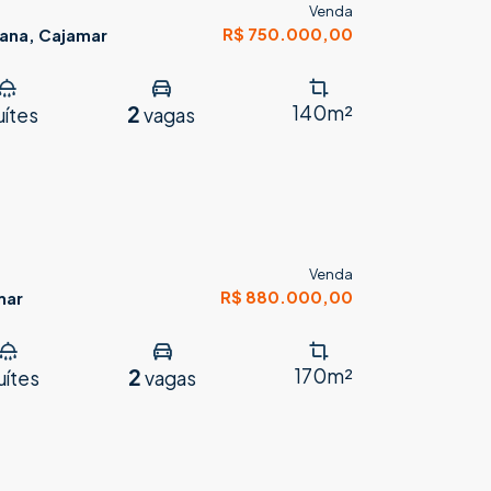
Venda
R$ 750.000,00
cana, Cajamar
2
140m²
uítes
vagas
Venda
R$ 880.000,00
mar
2
170m²
uítes
vagas