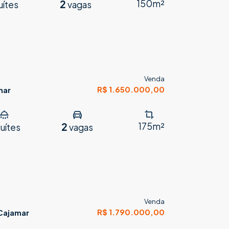
2
150m²
uítes
vagas
Venda
R$ 1.650.000,00
mar
2
175m²
uítes
vagas
Venda
R$ 1.790.000,00
 Cajamar