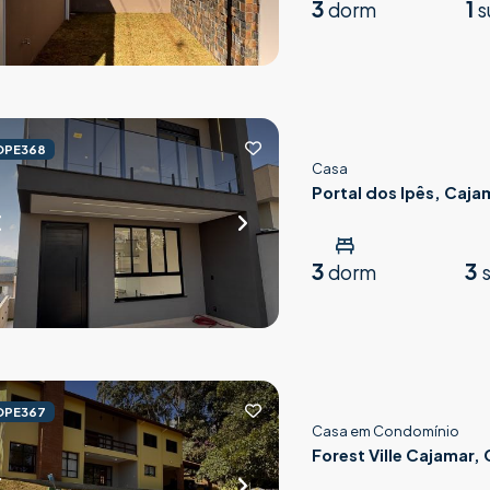
3
1
dorm
s
OPE368
Casa
Portal dos Ipês, Caja
3
3
dorm
s
OPE367
Casa em Condomínio
Forest Ville Cajamar,