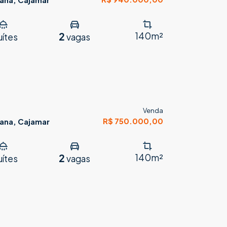
2
140m²
uítes
vagas
Venda
R$ 750.000,00
cana, Cajamar
2
140m²
uítes
vagas