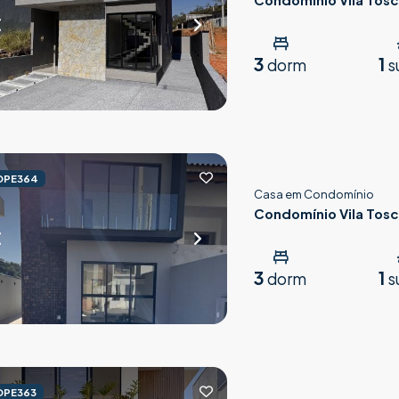
3
1
dorm
s
OPE364
Casa em Condomínio
Condomínio Vila Tos
3
1
dorm
s
OPE363