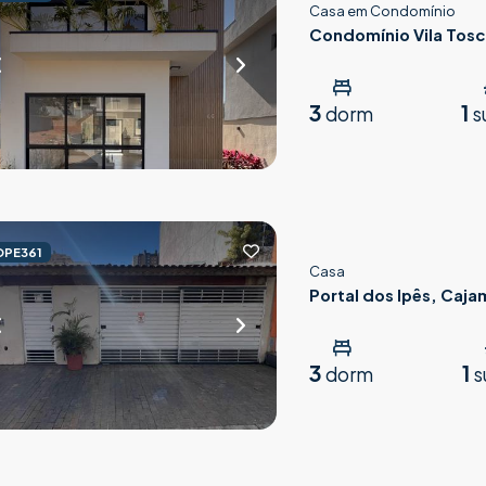
Casa em Condomínio
Condomínio Vila Tos
3
1
dorm
s
OPE361
Casa
Portal dos Ipês, Caja
3
1
dorm
s