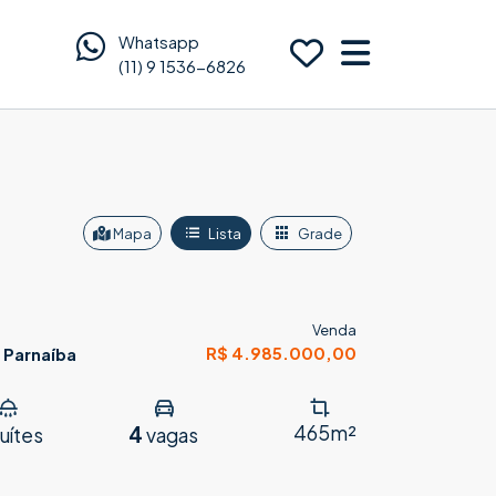
Whatsapp
(11) 9 1536-6826
Mapa
Lista
Grade
Venda
R$ 4.985.000,00
 Parnaíba
4
465m²
uítes
vagas