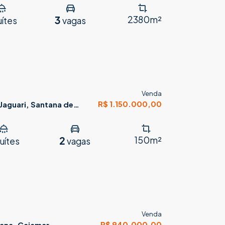
3
2380m²
uítes
vagas
Venda
R$ 1.150.000,00
Jaguari, Santana de
2
150m²
uítes
vagas
Venda
R$ 940.000,00
cana, Cajamar