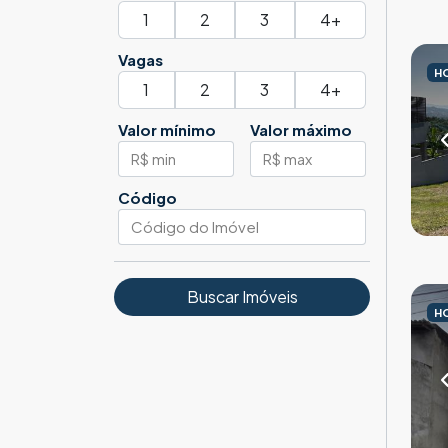
1
2
3
4+
Vagas
H
1
2
3
4+
Valor mínimo
Valor máximo
Código
Buscar Imóveis
H