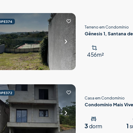
OPE374
Terreno em Condomínio
Gênesis 1, Santana de
456m²
OPE372
Casa em Condomínio
Condomínio Mais Vive
3
1
dorm
s