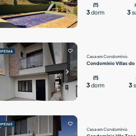
3
3
dorm
s
OPE366
Casa em Condomínio
Condomínio Villas do 
Parnaíba
3
3
dorm
s
OPE365
Casa em Condomínio
Condomínio Vila Tos