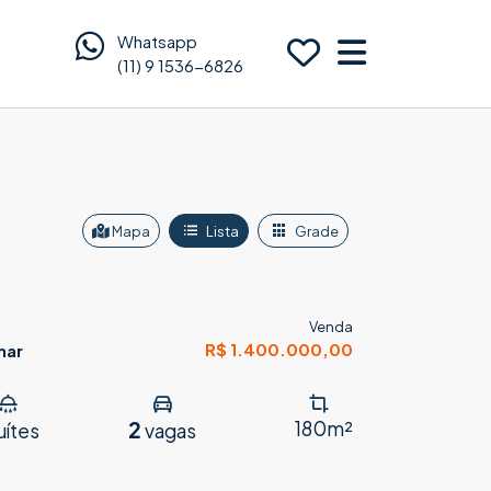
Whatsapp
(11) 9 1536-6826
Mapa
Lista
Grade
Venda
R$ 1.400.000,00
mar
2
180m²
uítes
vagas