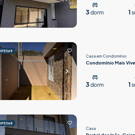
3
1
dorm
s
OPE369
Casa em Condomínio
Condomínio Mais Vive
3
1
dorm
s
OPE368
Casa
Portal dos Ipês, Caja