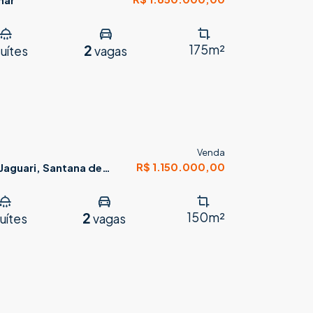
2
175m²
uítes
vagas
Venda
R$ 1.150.000,00
Jaguari, Santana de
2
150m²
uítes
vagas