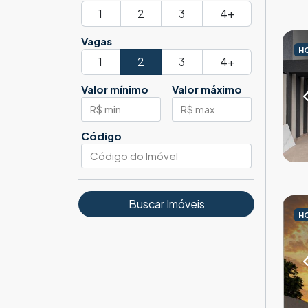
1
2
3
4+
Vagas
H
1
2
3
4+
Valor mínimo
Valor máximo
Código
Buscar Imóveis
H