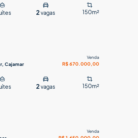
2
150m²
uítes
vagas
Venda
R$ 670.000,00
r, Cajamar
2
150m²
uítes
vagas
Venda
R$ 1.650.000,00
mar