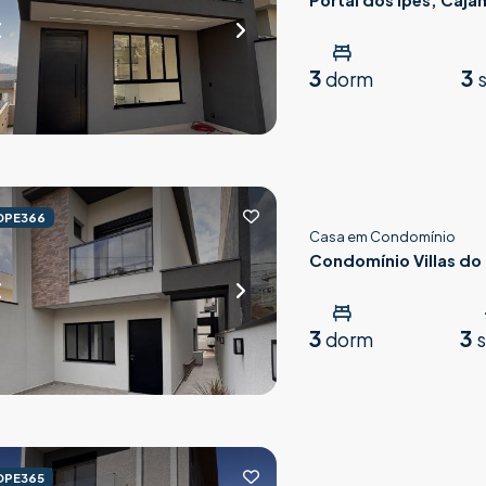
3
3
dorm
s
OPE366
Casa em Condomínio
Condomínio Villas do 
Parnaíba
3
3
dorm
s
OPE365