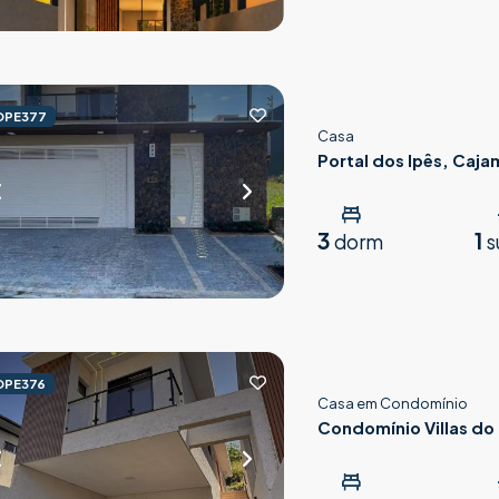
OPE377
Casa
Portal dos Ipês, Caja
3
1
dorm
s
OPE376
Casa em Condomínio
Condomínio Villas do 
Parnaíba