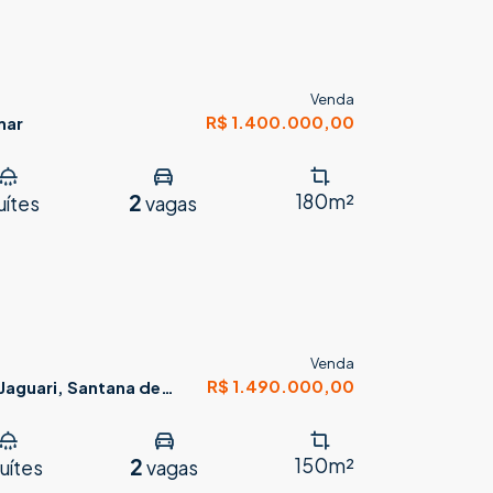
Venda
R$ 1.400.000,00
mar
2
180m²
uítes
vagas
Venda
R$ 1.490.000,00
Jaguari, Santana de
2
150m²
uítes
vagas