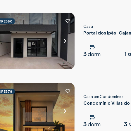
OPE380
Casa
Portal dos Ipês, Caja
3
1
dorm
s
OPE378
Casa em Condomínio
Condomínio Villas do 
Parnaíba
3
3
dorm
s