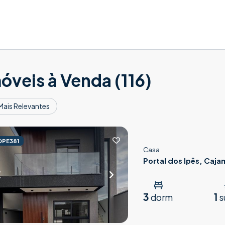
óveis à Venda (116)
Mais Relevantes
OPE381
Casa
Portal dos Ipês, Caja
3
1
dorm
s