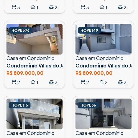
3
1
2
3
1
2
HOPE376
HOPE149
Casa em Condomínio
Casa em Condomínio
Condomínio Villas do Jaguari, Santana de Parnaíba
Condomínio Villas do Jag
R$ 809.000,00
R$ 809.000,00
2
1
2
2
2
2
HOPE116
HOPE56
Casa em Condomínio
Casa em Condomínio