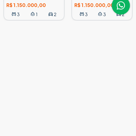
R$ 1.150.000,00
R$ 1.150.000,00
3
1
2
3
3
2
HOPE57
HOPE215
Casa em Condomínio
Casa em Condomínio
Condomínio Villas do Jaguari, Santana de Parnaíba
Condomínio Villas do Jag
R$ 1.170.000,00
R$ 1.200.000,00
3
1
2
3
3
2
HOPE328
HOPE86