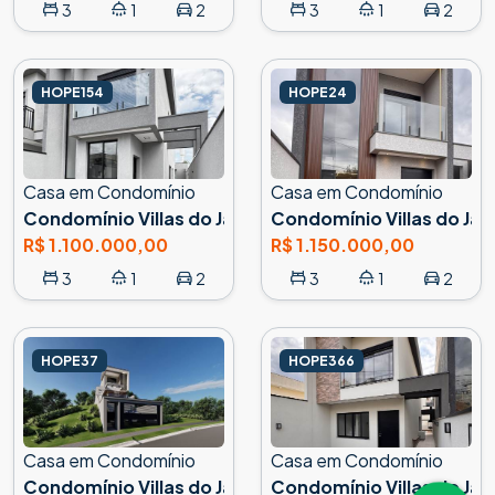
3
1
2
3
1
2
HOPE154
HOPE24
Casa em Condomínio
Casa em Condomínio
Condomínio Villas do Jaguari, Santana de Parnaíba
Condomínio Villas do Jag
R$ 1.100.000,00
R$ 1.150.000,00
3
1
2
3
1
2
HOPE37
HOPE366
Casa em Condomínio
Casa em Condomínio
Condomínio Villas do Jaguari, Santana de Parnaíba
Condomínio Villas do Jag